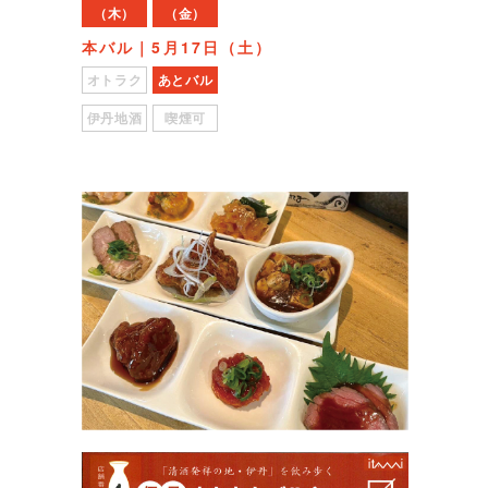
（木）
（金）
本バル｜5月17日（土）
オトラク
あとバル
伊丹地酒
喫煙可