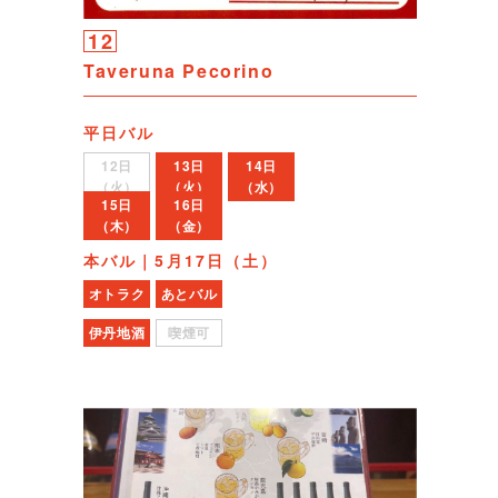
12
Taveruna Pecorino
平日バル
12日
13日
14日
（火）
（火）
（水）
15日
16日
（木）
（金）
本バル｜5月17日（土）
オトラク
あとバル
伊丹地酒
喫煙可