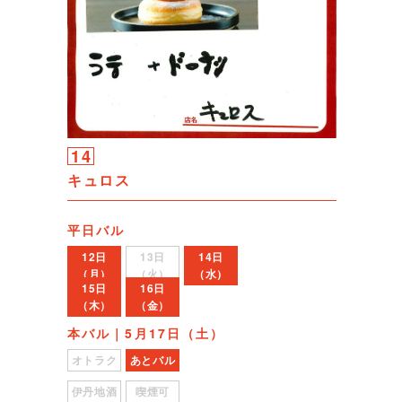
14
キュロス
平日バル
12日
13日
14日
（月）
（火）
（水）
15日
16日
（木）
（金）
本バル｜5月17日（土）
オトラク
あとバル
伊丹地酒
喫煙可