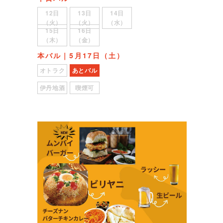
12日
13日
14日
（火）
（火）
（水）
15日
16日
（木）
（金）
本バル｜5月17日（土）
オトラク
あとバル
伊丹地酒
喫煙可