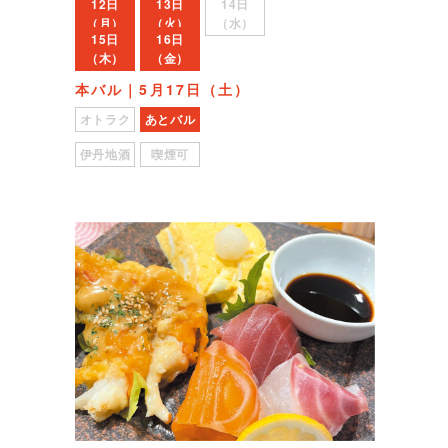
12日
13日
14日
（月）
（火）
（水）
15日
16日
（木）
（金）
本バル｜5月17日（土）
オトラク
あとバル
伊丹地酒
喫煙可