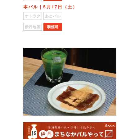
本バル｜5月17日（土）
オトラク
あとバル
伊丹地酒
喫煙可