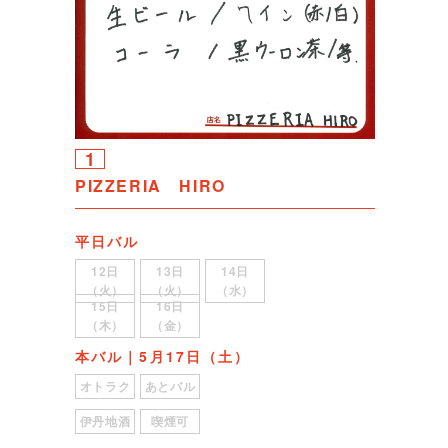
1
PIZZERIA HIRO
平日バル
12日
13日
14日
（火）
（火）
（水）
15日
16日
（木）
（金）
本バル｜5月17日（土）
オトラク
あとバル
伊丹地酒
喫煙可