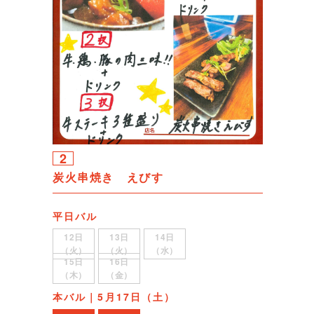
2
炭火串焼き えびす
平日バル
12日
13日
14日
（火）
（火）
（水）
15日
16日
（木）
（金）
本バル｜5月17日（土）