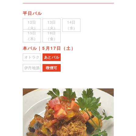
平日バル
12日
13日
14日
（火）
（火）
（水）
15日
16日
（木）
（金）
本バル｜5月17日（土）
オトラク
あとバル
伊丹地酒
喫煙可