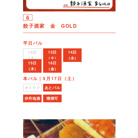
6
餃子酒家 金 GOLD
平日バル
12日
13日
14日
（火）
（火）
（水）
15日
16日
（木）
（金）
本バル｜5月17日（土）
オトラク
あとバル
伊丹地酒
喫煙可