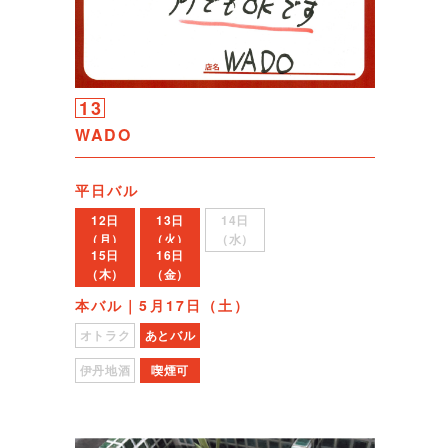
13
WADO
平日バル
12日
13日
14日
（月）
（火）
（水）
15日
16日
（木）
（金）
本バル｜5月17日（土）
オトラク
あとバル
伊丹地酒
喫煙可