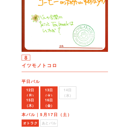
8
イツモノトコロ
平日バル
12日
13日
14日
（月）
（火）
（水）
15日
16日
（木）
（金）
本バル｜5月17日（土）
オトラク
あとバル