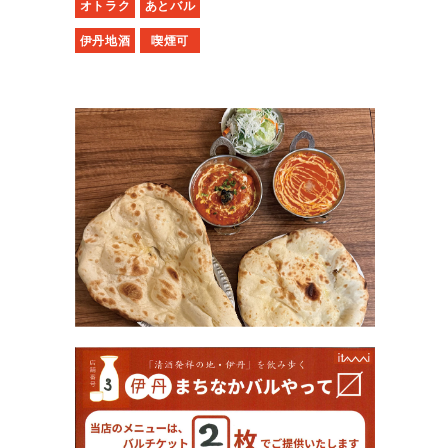
オトラク
あとバル
伊丹地酒
喫煙可