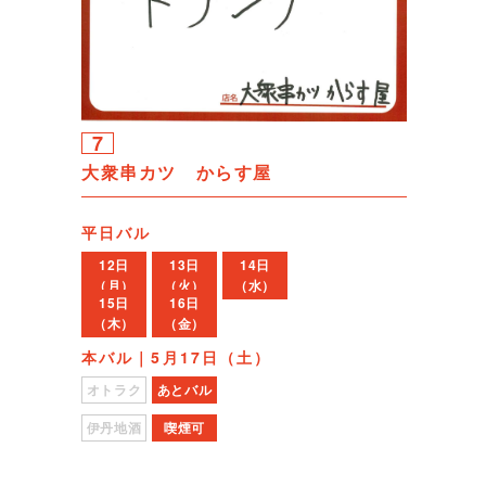
7
大衆串カツ からす屋
平日バル
12日
13日
14日
（月）
（火）
（水）
15日
16日
（木）
（金）
本バル｜5月17日（土）
オトラク
あとバル
伊丹地酒
喫煙可