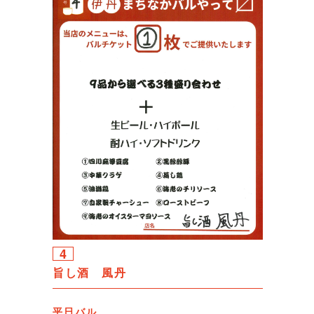
4
旨し酒 風丹
平日バル