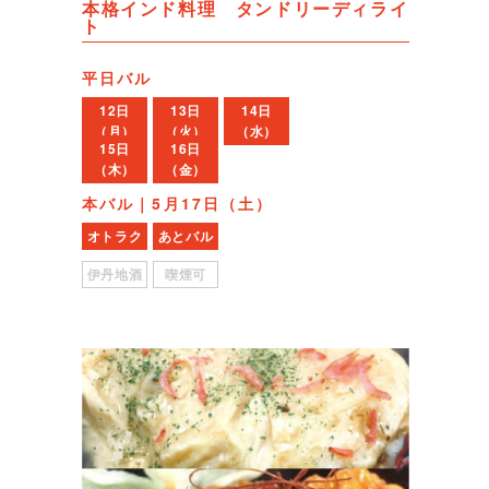
本格インド料理 タンドリーディライ
ト
平日バル
12日
13日
14日
（月）
（火）
（水）
15日
16日
（木）
（金）
本バル｜5月17日（土）
オトラク
あとバル
伊丹地酒
喫煙可