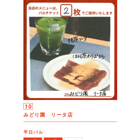
10
みどり園 リータ店
平日バル