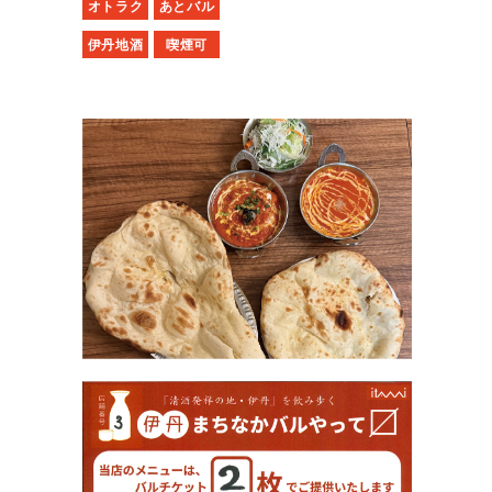
オトラク
あとバル
伊丹地酒
喫煙可