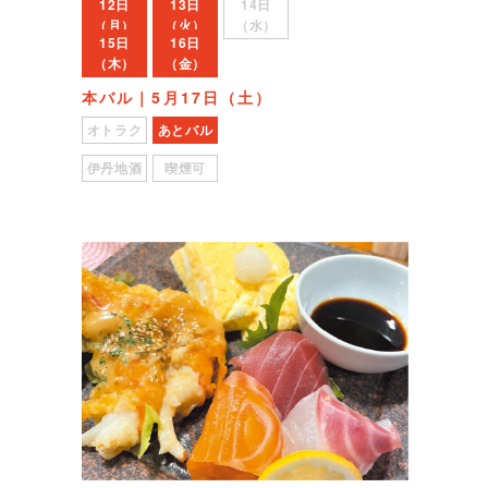
12日
13日
14日
（月）
（火）
（水）
15日
16日
（木）
（金）
本バル｜5月17日（土）
オトラク
あとバル
伊丹地酒
喫煙可