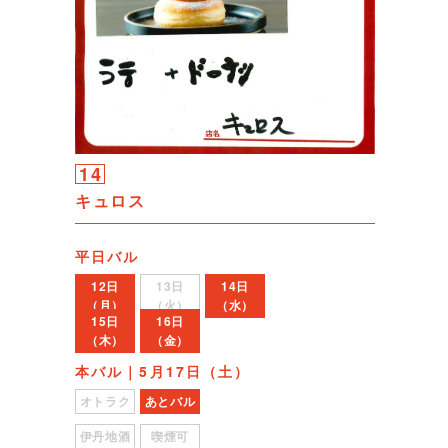
14
キュロス
平日バル
12日
13日
14日
（月）
（火）
（水）
15日
16日
（木）
（金）
本バル｜5月17日（土）
オトラク
あとバル
伊丹地酒
喫煙可