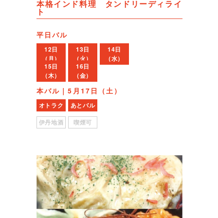
本格インド料理 タンドリーディライ
ト
平日バル
12日
13日
14日
（月）
（火）
（水）
15日
16日
（木）
（金）
本バル｜5月17日（土）
オトラク
あとバル
伊丹地酒
喫煙可