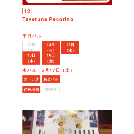
12
Taveruna Pecorino
平日バル
12日
13日
14日
（火）
（火）
（水）
15日
16日
（木）
（金）
本バル｜5月17日（土）
オトラク
あとバル
伊丹地酒
喫煙可