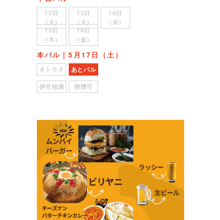
12日
13日
14日
（火）
（火）
（水）
15日
16日
（木）
（金）
本バル｜5月17日（土）
オトラク
あとバル
伊丹地酒
喫煙可