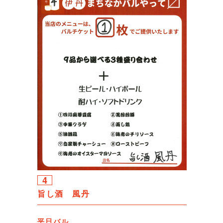
4
旨し酒 風丹
平日バル