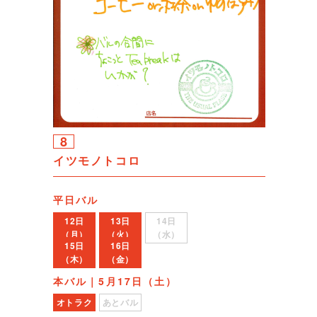
8
イツモノトコロ
平日バル
12日
13日
14日
（月）
（火）
（水）
15日
16日
（木）
（金）
本バル｜5月17日（土）
オトラク
あとバル