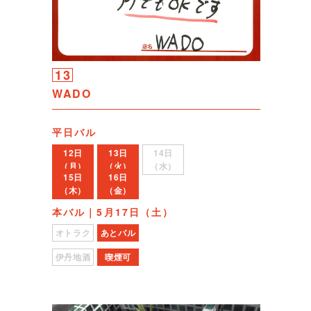
13
WADO
平日バル
12日
13日
14日
（月）
（火）
（水）
15日
16日
（木）
（金）
本バル｜5月17日（土）
オトラク
あとバル
伊丹地酒
喫煙可