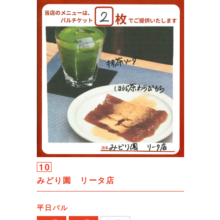
10
みどり園 リータ店
平日バル