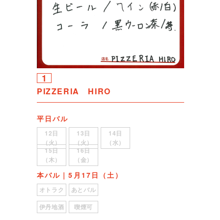
1
PIZZERIA HIRO
平日バル
12日
13日
14日
（火）
（火）
（水）
15日
16日
（木）
（金）
本バル｜5月17日（土）
オトラク
あとバル
伊丹地酒
喫煙可