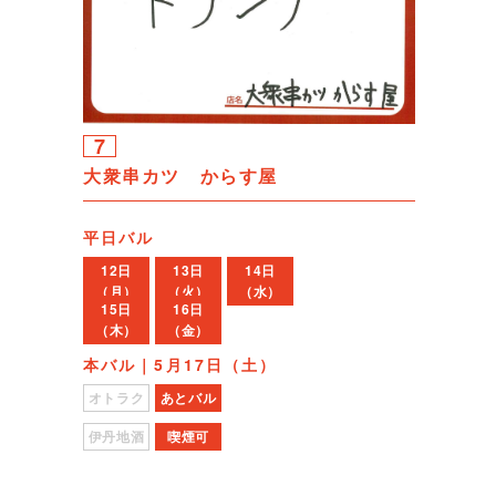
7
大衆串カツ からす屋
平日バル
12日
13日
14日
（月）
（火）
（水）
15日
16日
（木）
（金）
本バル｜5月17日（土）
オトラク
あとバル
伊丹地酒
喫煙可