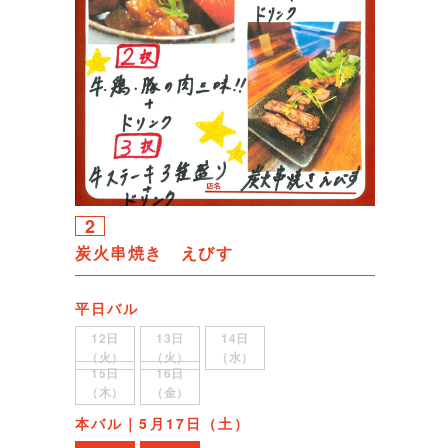
2
炭火串焼き えびす
平日バル
12日
13日
14日
（火）
（火）
（水）
15日
16日
（木）
（金）
本バル｜5月17日（土）