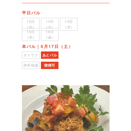
平日バル
12日
13日
14日
（火）
（火）
（水）
15日
16日
（木）
（金）
本バル｜5月17日（土）
オトラク
あとバル
伊丹地酒
喫煙可