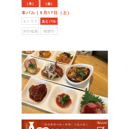
（木）
（金）
本バル｜5月17日（土）
オトラク
あとバル
伊丹地酒
喫煙可