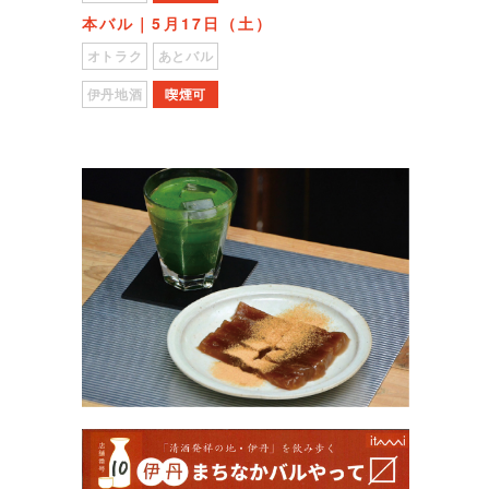
本バル｜5月17日（土）
オトラク
あとバル
伊丹地酒
喫煙可