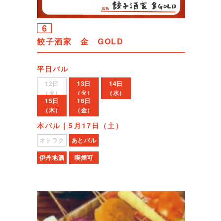
6
餃子酒家 金 GOLD
平日バル
12日
13日
14日
（火）
（火）
（水）
15日
16日
（木）
（金）
本バル｜5月17日（土）
オトラク
あとバル
伊丹地酒
喫煙可