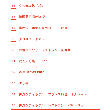
56
立ち飲み処「松」
57
韓国厨房 尚州本店
58
串かつ・ポテト専門店 らくだ屋
59
クロスロードカフェ
60
白雪ブルワリーレストラン 長寿蔵
61
だんらん処 一 ichi
62
芦屋 串の助 kura
63
すし善
64
伊丹シティホテル フランス料理 ミナレット
65
伊丹シティホテル レストラン パサージュ