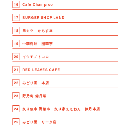
16
Cafe Champroo
17
BURGER SHOP LAND
18
串カツ からす屋
19
中華料理 開華亭
20
イツモノトコロ
21
RED LEAVES CAFE
22
みどり園 本店
23
野乃鳥 備丹蔵
24
炙り魚串 野菜串 炙り家ええねん 伊丹本店
25
みどり園 リータ店