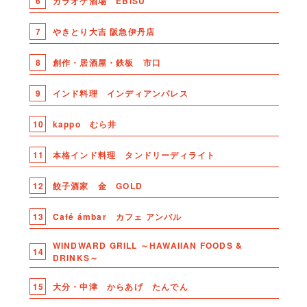
6
カラオケ酒場 EBISU
7
やきとり大吉 阪急伊丹店
8
創作・居酒屋・鉄板 市口
9
インド料理 インディアンパレス
10
kappo むら井
11
本格インド料理 タンドリーディライト
12
餃子酒家 金 GOLD
13
Café ámbar カフェ アンバル
WINDWARD GRILL ～HAWAIIAN FOODS &
14
DRINKS～
15
大分・中津 からあげ たんでん