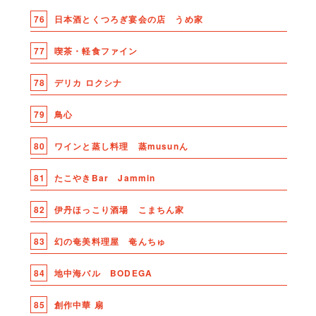
76
日本酒とくつろぎ宴会の店 うめ家
77
喫茶・軽食ファイン
78
デリカ ロクシナ
79
鳥心
80
ワインと蒸し料理 蒸musunん
81
たこやきBar Jammin
82
伊丹ほっこり酒場 こまちん家
83
幻の奄美料理屋 奄んちゅ
84
地中海バル BODEGA
85
創作中華 扇