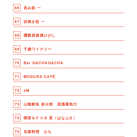
66
呑み処 一
67
浜焼き処 一
68
燻製居酒屋ひがし
69
千歳ワイナリー
70
Bar GACHAGACHA
71
MOGURA CAFÉ
72
xM
73
山陰鮮魚 炭火焼 居酒屋地力
74
喫茶＆ＰＵＢ 英（はなぶさ）
75
旬菜料理 心ち