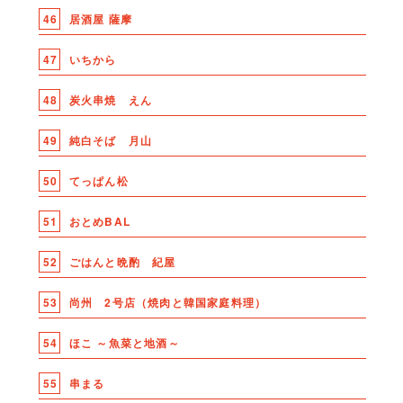
46
居酒屋 薩摩
47
いちから
48
炭火串焼 えん
49
純白そば 月山
50
てっぱん松
51
おとめBAL
52
ごはんと晩酌 紀屋
53
尚州 2号店（焼肉と韓国家庭料理）
54
ほこ ～魚菜と地酒～
55
串まる