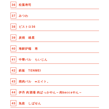
36
松葉寿司
37
みつわ
38
ビストロ36
39
炭焼 雄星
40
海鮮炉端 将
41
中華バル らいじん
42
鉄板 TENMEI
43
焼肉バル ∞エイト。
44
伊丹 肉酒場 肉ばっかやん～肉baccaやん～
45
魚政 しばせん