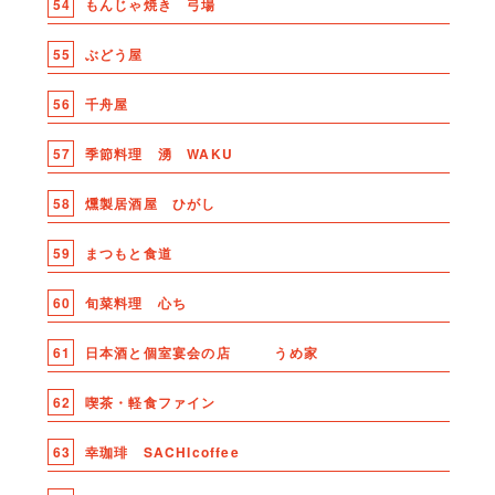
54
もんじゃ焼き 弓場
55
ぶどう屋
56
千舟屋
57
季節料理 湧 WAKU
58
燻製居酒屋 ひがし
59
まつもと食道
60
旬菜料理 心ち
61
日本酒と個室宴会の店 うめ家
62
喫茶・軽食ファイン
63
幸珈琲 SACHIcoffee