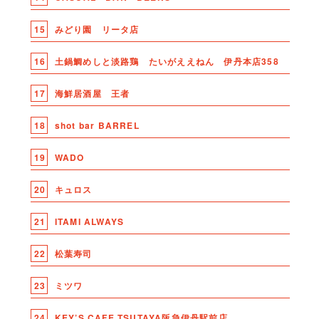
15
みどり園 リータ店
16
土鍋鯛めしと淡路鶏 たいがええねん 伊丹本店358
17
海鮮居酒屋 王者
18
shot bar BARREL
19
WADO
20
キュロス
21
ITAMI ALWAYS
22
松葉寿司
23
ミツワ
24
KEY’S CAFE TSUTAYA阪急伊丹駅前店