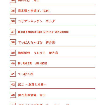
34
純白そば 月山
35
日本酒と串揚げ。ICHI
36
コリアンキッチン ヨシダ
37
Beef&Hawaiian Dining ‘Anuenue
38
てっぱんちゃばな 伊丹店
39
海鮮浜焼 うおひろ 伊丹店
40
BURGER JUNKIE
41
てっぱん松
42
ほこ ～魚菜と地酒～
43
伊丹直球酒場 吉田