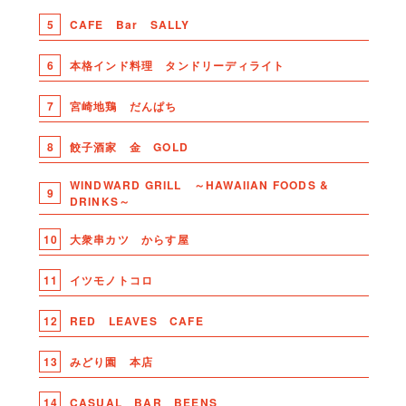
5
CAFE Bar SALLY
6
本格インド料理 タンドリーディライト
7
宮崎地鶏 だんぱち
8
餃子酒家 金 GOLD
WINDWARD GRILL ～HAWAIIAN FOODS &
9
DRINKS～
10
大衆串カツ からす屋
11
イツモノトコロ
12
RED LEAVES CAFE
13
みどり園 本店
14
CASUAL BAR BEENS