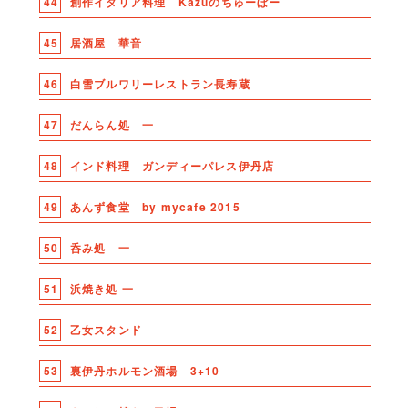
44
創作イタリア料理 Kazuのちゅーぼー
45
居酒屋 華音
46
白雪ブルワリーレストラン長寿蔵
47
だんらん処 一
48
インド料理 ガンディーパレス伊丹店
49
あんず食堂 by mycafe 2015
50
呑み処 一
51
浜焼き処 一
52
乙女スタンド
53
裏伊丹ホルモン酒場 3+10