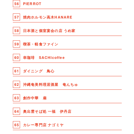
56
PIERROT
57
焼肉ホルモン高木HANARE
58
日本酒と個室宴会の店 うめ家
59
喫茶・軽食ファイン
60
幸珈琲 SACHIcoffee
61
ダイニング 鳥心
62
沖縄奄美料理居酒屋 奄んちゅ
63
創作中華 扇
64
奥出雲そば処 一福 伊丹店
65
カレー専門店 ナゴミヤ