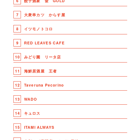
6
餃子酒家 金 GOLD
7
大衆串カツ からす屋
8
イツモノトコロ
9
RED LEAVES CAFE
10
みどり園 リータ店
11
海鮮居酒屋 王者
12
Taveruna Pecorino
13
WADO
14
キュロス
15
ITAMI ALWAYS