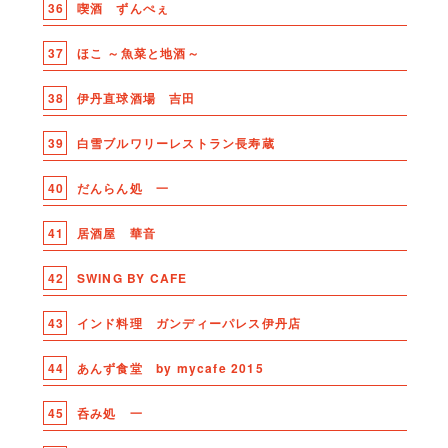
36
喫酒 ずんぺぇ
37
ほこ ～魚菜と地酒～
38
伊丹直球酒場 吉田
39
白雪ブルワリーレストラン長寿蔵
40
だんらん処 一
41
居酒屋 華音
42
SWING BY CAFE
43
インド料理 ガンディーパレス伊丹店
44
あんず食堂 by mycafe 2015
45
呑み処 一