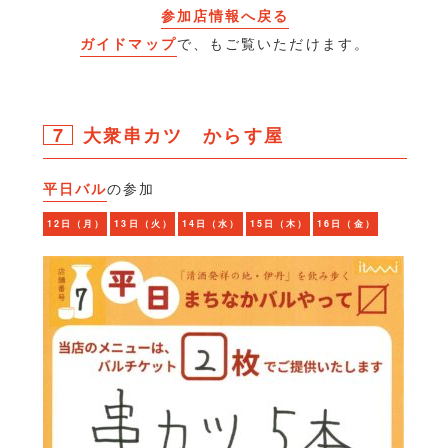
参加店情報へ戻る
ガイドマップ
で、もご覧いただけます。
7
大衆串カツ からす屋
平日バル
の参加
12日（月）
13日（火）
14日（水）
15日（木）
16日（金）