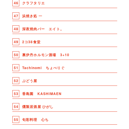
46
クラフタリエ
47
浜焼き処 一
48
深夜焼肉バー エイト。
49
2コ38食堂
50
裏伊丹ホルモン酒場 3+10
51
Tachinomi ちょべりぐ
52
ぶどう屋
53
香島園 KASHIMAEN
54
燻製居酒屋 ひがし
55
旬彩料理 心ち