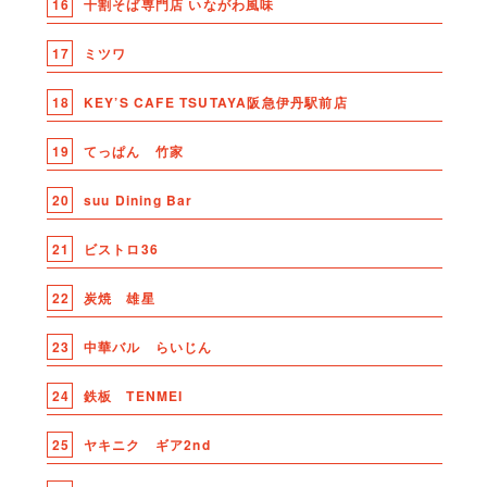
16
十割そば専門店 いながわ風味
17
ミツワ
18
KEY’S CAFE TSUTAYA阪急伊丹駅前店
19
てっぱん 竹家
20
suu Dining Bar
21
ビストロ36
22
炭焼 雄星
23
中華バル らいじん
24
鉄板 TENMEI
25
ヤキニク ギア2nd