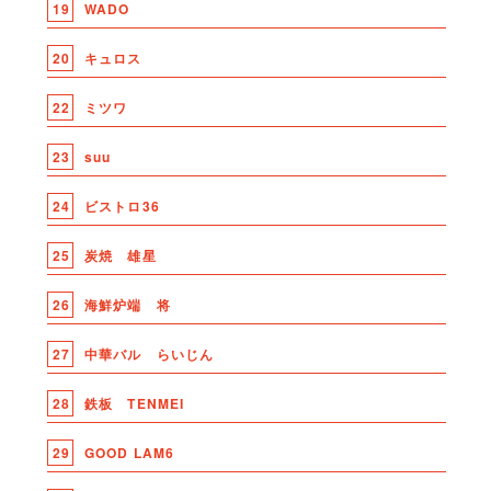
19
WADO
20
キュロス
22
ミツワ
23
suu
24
ビストロ36
25
炭焼 雄星
26
海鮮炉端 将
27
中華バル らいじん
28
鉄板 TENMEI
29
GOOD LAM6