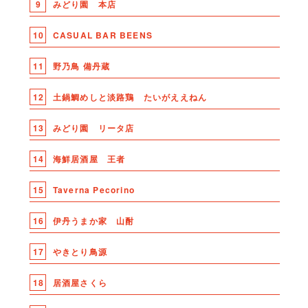
9
みどり園 本店
10
CASUAL BAR BEENS
11
野乃鳥 備丹蔵
12
土鍋鯛めしと淡路鶏 たいがええねん
13
みどり園 リータ店
14
海鮮居酒屋 王者
15
Taverna Pecorino
16
伊丹うまか家 山酎
17
やきとり鳥源
18
居酒屋さくら