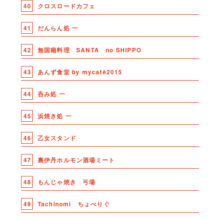
40
クロスロードカフェ
41
だんらん処 一
42
無国籍料理 SANTA no SHIPPO
43
あんず食堂 by mycafē2015
44
呑み処 一
45
浜焼き処 一
46
乙女スタンド
47
裏伊丹ホルモン酒場ミート
48
もんじゃ焼き 弓場
49
Tachinomi ちょべりぐ