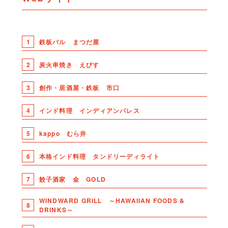
1
鉄板バル まつだ屋
2
炭火串焼き えびす
3
創作・居酒屋・鉄板 市口
4
インド料理 インディアンパレス
5
kappo むら井
6
本格インド料理 タンドリーディライト
7
餃子酒家 金 GOLD
WINDWARD GRILL ～HAWAIIAN FOODS &
8
DRINKS～