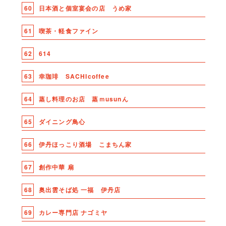
60
日本酒と個室宴会の店 うめ家
61
喫茶・軽食ファイン
62
614
63
幸珈琲 SACHIcoffee
64
蒸し料理のお店 蒸ｍusunん
65
ダイニング鳥心
66
伊丹ほっこり酒場 こまちん家
67
創作中華 扇
68
奥出雲そば処 一福 伊丹店
69
カレー専門店 ナゴミヤ