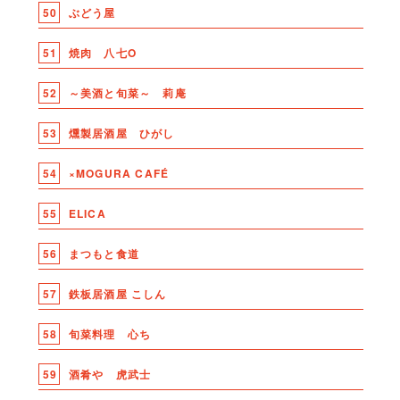
50
ぶどう屋
51
焼肉 八七O
52
～美酒と旬菜～ 莉庵
53
燻製居酒屋 ひがし
54
×MOGURA CAFÉ
55
ELICA
56
まつもと食道
57
鉄板居酒屋 こしん
58
旬菜料理 心ち
59
酒肴や 虎武士