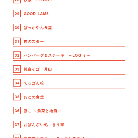
29
GOOD LAM6
30
ばっかやん食堂
31
肉のスター
32
ハンバーグ＆ステーキ ～LOG’ｓ～
33
純白そば 月山
34
てっぱん松
35
おとめ食堂
36
ほこ ～魚菜と地酒～
37
おばんざい処 きう家