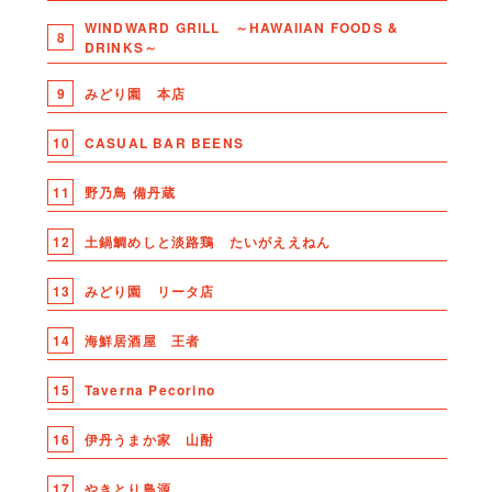
WINDWARD GRILL ～HAWAIIAN FOODS &
8
DRINKS～
9
みどり園 本店
10
CASUAL BAR BEENS
11
野乃鳥 備丹蔵
12
土鍋鯛めしと淡路鶏 たいがええねん
13
みどり園 リータ店
14
海鮮居酒屋 王者
15
Taverna Pecorino
16
伊丹うまか家 山酎
17
やきとり鳥源