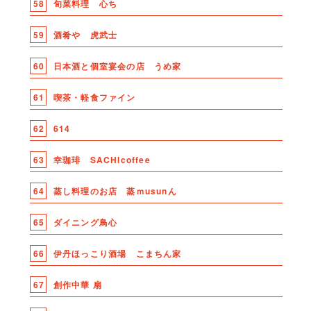
58
旬菜料理 心ち
59
酒肴や 虎武士
60
日本酒と個室宴会の店 うめ家
61
喫茶・軽食ファイン
62
614
63
幸珈琲 SACHIcoffee
64
蒸し料理のお店 蒸ｍusunん
65
ダイニング鳥心
66
伊丹ほっこり酒場 こまちん家
67
創作中華 扇