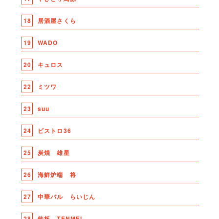
18
居酒屋さくら
19
WADO
20
キュロス
22
ミツワ
23
suu
24
ビストロ36
25
炭焼 雄星
26
海鮮炉端 将
27
中華バル らいじん
28
鉄板 TENMEI