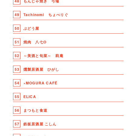
48
もんじゃ焼き 弓場
49
Tachinomi ちょべりぐ
50
ぶどう屋
51
焼肉 八七O
52
～美酒と旬菜～ 莉庵
53
燻製居酒屋 ひがし
54
×MOGURA CAFÉ
55
ELICA
56
まつもと食道
57
鉄板居酒屋 こしん