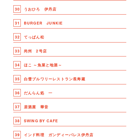
30
うおひろ 伊丹店
31
BURGER JUNKIE
32
てっぱん松
33
尚州 2号店
34
ほこ ～魚菜と地酒～
35
白雪ブルワリーレストラン長寿蔵
36
だんらん処 一
37
居酒屋 華音
38
SWING BY CAFE
39
インド料理 ガンディーパレス伊丹店