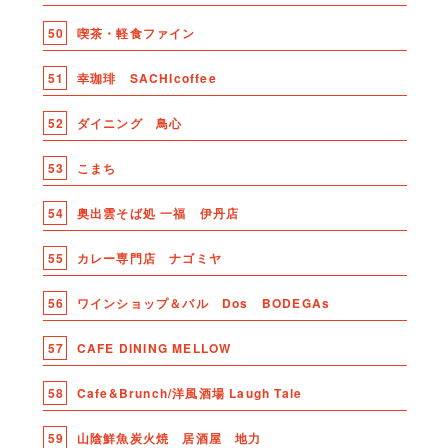
50
喫茶・軽食ファイン
51
幸珈琲 SACHIcoffee
52
ダイニング 鳥心
53
こまち
54
奥出雲そば処 一福 伊丹店
55
カレー専門店 ナゴミヤ
56
ワインショップ＆バル Dos BODEGAs
57
CAFE DINING MELLOW
58
Cafe&Brunch/洋風酒場 Laugh Tale
59
山陰鮮魚炭火焼 居酒屋 地力