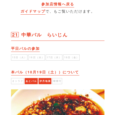
参加店情報へ戻る
ガイドマップ
で、もご覧いただけます。
21
中華バル らいじん
平日バルの参加
15日（火）
16日（水）
17日（木）
18日（金）
本バル（10月19日（土））について
オトラク
あとバル
伊丹地酒
喫煙可