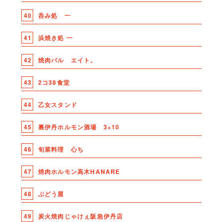
40
呑み処 一
41
浜焼き処 一
42
焼肉バル エイト。
43
2コ38食堂
44
乙女スタンド
45
裏伊丹ホルモン酒場 3+10
46
旬菜料理 心ち
47
焼肉ホルモン高木HANARE
48
ぶどう屋
49
炭火焼肉じゃけぇ阪急伊丹店