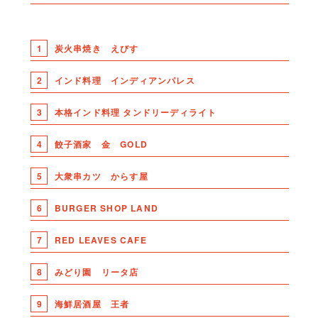
1
炭火串焼き えびす
2
インド料理 インディアンパレス
3
本格インド料理 タンドリーディライト
4
餃子酒家 金 GOLD
5
大衆串カツ からす屋
6
BURGER SHOP LAND
7
RED LEAVES CAFE
8
みどり園 リータ店
9
海鮮居酒屋 王者