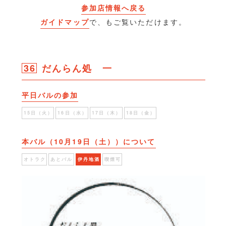
参加店情報へ戻る
ガイドマップ
で、もご覧いただけます。
36
だんらん処 一
平日バルの参加
15日（火）
16日（水）
17日（木）
18日（金）
本バル（10月19日（土））について
オトラク
あとバル
伊丹地酒
喫煙可