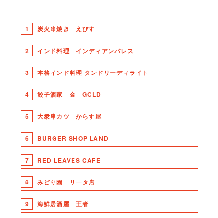
1
炭火串焼き えびす
2
インド料理 インディアンパレス
3
本格インド料理 タンドリーディライト
4
餃子酒家 金 GOLD
5
大衆串カツ からす屋
6
BURGER SHOP LAND
7
RED LEAVES CAFE
8
みどり園 リータ店
9
海鮮居酒屋 王者