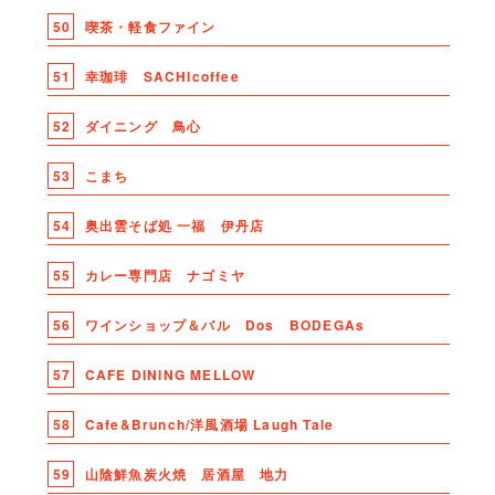
50
喫茶・軽食ファイン
51
幸珈琲 SACHIcoffee
52
ダイニング 鳥心
53
こまち
54
奥出雲そば処 一福 伊丹店
55
カレー専門店 ナゴミヤ
56
ワインショップ＆バル Dos BODEGAs
57
CAFE DINING MELLOW
58
Cafe&Brunch/洋風酒場 Laugh Tale
59
山陰鮮魚炭火焼 居酒屋 地力