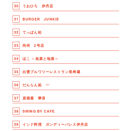
30
うおひろ 伊丹店
31
BURGER JUNKIE
32
てっぱん松
33
尚州 2号店
34
ほこ ～魚菜と地酒～
35
白雪ブルワリーレストラン長寿蔵
36
だんらん処 一
37
居酒屋 華音
38
SWING BY CAFE
39
インド料理 ガンディーパレス伊丹店