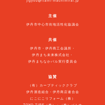
jigyou@itami-machimirai.jp
主催
伊丹市中心市街地活性化協議会
共催
伊丹市・伊丹商工会議所・
伊丹まち未来株式会社・
伊丹まちなかバル実行委員会
協賛
（有）カーブティッククラブ
伊丹酒造組合・伊丹商店連合会
にこにこリフォーム（株）
TOYO TIRE（株）・（株）パトナ