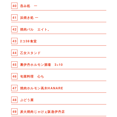
40
呑み処 一
41
浜焼き処 一
42
焼肉バル エイト。
43
2コ38食堂
44
乙女スタンド
45
裏伊丹ホルモン酒場 3+10
46
旬菜料理 心ち
47
焼肉ホルモン高木HANARE
48
ぶどう屋
49
炭火焼肉じゃけぇ阪急伊丹店